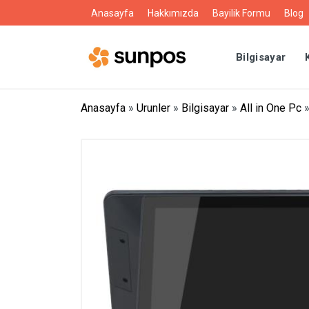
Anasayfa
Hakkımızda
Bayilik Formu
Blog
Bilgisayar
Anasayfa
»
Urunler
»
Bilgisayar
»
All in One Pc