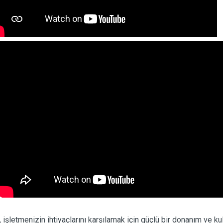
letmenizin ihtiyaçlarını karşılamak için güçlü bir donanım ve kull