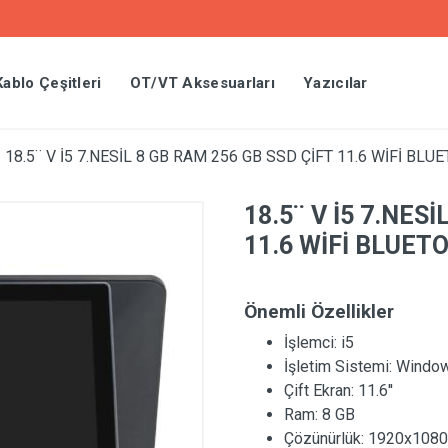
Kablo Çeşitleri
OT/VT Aksesuarları
Yazıcılar
»
18.5¨ V İ5 7.NESİL 8 GB RAM 256 GB SSD ÇİFT 11.6 WİFİ BL
18.5¨ V İ5 7.NES
11.6 WİFİ BLUET
Önemli Özellikler
İşlemci:
i5
İşletim Sistemi:
Windo
Çift Ekran:
11.6''
Ram:
8 GB
Çözünürlük:
1920x1080