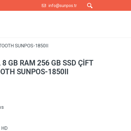
info@sunpos.tr
UETOOTH SUNPOS-1850II
İL 8 GB RAM 256 GB SSD ÇİFT
OOTH SUNPOS-1850II
ws
 HD