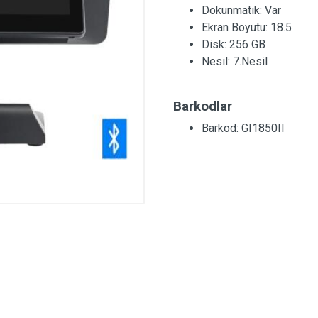
Dokunmatik:
Var
Ekran Boyutu:
18.5
Disk:
256 GB
Nesil:
7.Nesil
Barkodlar
Barkod: GI1850II