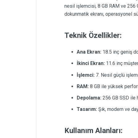
nesil işlemcisi, 8 GB RAM ve 256 G
dokunmatik ekranı, operasyonel süre
Teknik Özellikler:
Ana Ekran:
18.5 inç geniş d
İkinci Ekran:
11.6 inç müşter
İşlemci:
7. Nesil güçlü işlem
RAM:
8 GB ile yüksek perfo
Depolama:
256 GB SSD ile h
Tasarım:
Şık, modern ve day
Kullanım Alanları: