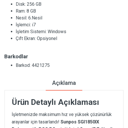
Disk:
256 GB
Ram:
8 GB
Nesil:
6.Nesil
İşlemci:
i7
İşletim Sistemi:
Windows
Çift Ekran:
Opsiyonel
Barkodlar
Barkod: 4421275
Açıklama
Ürün Detaylı Açıklaması
İşletmenizde maksimum hız ve yüksek çözünürlük
arayanlar için tasarlandı!
Sunpos SGI1850IX