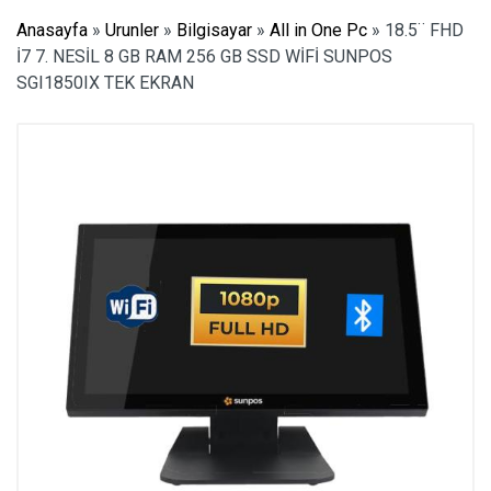
Anasayfa
»
Urunler
»
Bilgisayar
»
All in One Pc
»
18.5¨ FHD
İ7 7. NESİL 8 GB RAM 256 GB SSD WİFİ SUNPOS
SGI1850IX TEK EKRAN