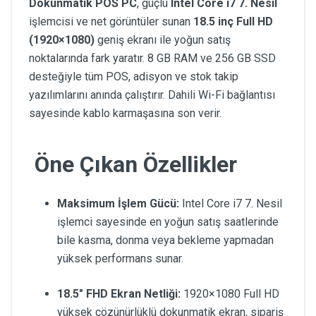
Dokunmatik POS PC
, güçlü
Intel Core i7 7. Nesil
işlemcisi ve net görüntüler sunan
18.5 inç Full HD
(1920×1080)
geniş ekranı ile yoğun satış
noktalarında fark yaratır. 8 GB RAM ve 256 GB SSD
desteğiyle tüm POS, adisyon ve stok takip
yazılımlarını anında çalıştırır. Dahili Wi-Fi bağlantısı
sayesinde kablo karmaşasına son verir.
Öne Çıkan Özellikler
Maksimum İşlem Gücü:
Intel Core i7 7. Nesil
işlemci sayesinde en yoğun satış saatlerinde
bile kasma, donma veya bekleme yapmadan
yüksek performans sunar.
18.5" FHD Ekran Netliği:
1920×1080 Full HD
yüksek çözünürlüklü dokunmatik ekran, sipariş