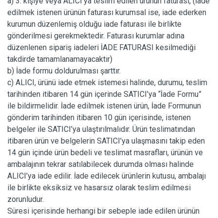
a) 3. kişiye veya ALICI’ya teslim edilen ürünün faturası, (İade
edilmek istenen ürünün faturası kurumsal ise, iade ederken
kurumun düzenlemiş olduğu iade faturası ile birlikte
gönderilmesi gerekmektedir. Faturası kurumlar adına
düzenlenen sipariş iadeleri İADE FATURASI kesilmediği
takdirde tamamlanamayacaktır)
b) İade formu doldurulması şarttır.
c) ALICI, ürünü iade etmek istemesi halinde, durumu, teslim
tarihinden itibaren 14 gün içerinde SATICI’ya “İade Formu”
ile bildirmelidir. İade edilmek istenen ürün, İade Formunun
gönderim tarihinden itibaren 10 gün içerisinde, istenen
belgeler ile SATICI’ya ulaştırılmalıdır. Ürün teslimatından
itibaren ürün ve belgelerin SATICI’ya ulaşmasını takip eden
14 gün içinde ürün bedeli ve teslimat masrafları, ürünün ve
ambalajının tekrar satılabilecek durumda olması halinde
ALICI’ya iade edilir. İade edilecek ürünlerin kutusu, ambalajı
ile birlikte eksiksiz ve hasarsız olarak teslim edilmesi
zorunludur.
Süresi içerisinde herhangi bir sebeple iade edilen ürünün