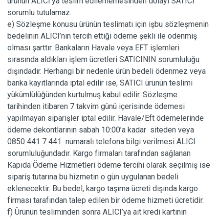
ürünün ALICI’ya teslim edilememesinden dolayı SATICI
sorumlu tutulamaz.
e) Sözleşme konusu ürünün teslimatı için işbu sözleşmenin
bedelinin ALICI’nın tercih ettiği ödeme şekli ile ödenmiş
olması şarttır. Bankaların Havale veya EFT işlemleri
sırasında aldıkları işlem ücretleri SATICININ sorumluluğu
dışındadır. Herhangi bir nedenle ürün bedeli ödenmez veya
banka kayıtlarında iptal edilir ise, SATICI ürünün teslimi
yükümlülüğünden kurtulmuş kabul edilir. Sözleşme
tarihinden itibaren 7 takvim günü içerisinde ödemesi
yapılmayan siparişler iptal edilir. Havale/Eft ödemelerinde
ödeme dekontlarının sabah 10:00’a kadar siteden veya
0850 441 7 441 numaralı telefona bilgi verilmesi ALICI
sorumluluğundadır. Kargo firmaları tarafından sağlanan
Kapıda Ödeme Hizmetleri ödeme tercihi olarak seçilmiş ise
sipariş tutarına bu hizmetin o gün uygulanan bedeli
eklenecektir. Bu bedel, kargo taşıma ücreti dışında kargo
firması tarafından talep edilen bir ödeme hizmeti ücretidir.
f) Ürünün tesliminden sonra ALICI’ya ait kredi kartının