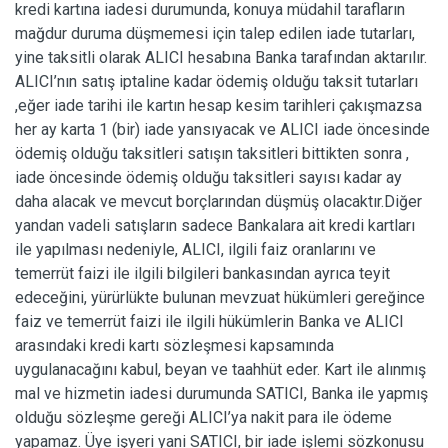
kredi kartına iadesi durumunda, konuya müdahil tarafların
mağdur duruma düşmemesi için talep edilen iade tutarları,
yine taksitli olarak ALICI hesabına Banka tarafından aktarılır.
ALICI’nın satış iptaline kadar ödemiş olduğu taksit tutarları
,eğer iade tarihi ile kartın hesap kesim tarihleri çakışmazsa
her ay karta 1 (bir) iade yansıyacak ve ALICI iade öncesinde
ödemiş olduğu taksitleri satışın taksitleri bittikten sonra ,
iade öncesinde ödemiş olduğu taksitleri sayısı kadar ay
daha alacak ve mevcut borçlarından düşmüş olacaktır.Diğer
yandan vadeli satışların sadece Bankalara ait kredi kartları
ile yapılması nedeniyle, ALICI, ilgili faiz oranlarını ve
temerrüt faizi ile ilgili bilgileri bankasından ayrıca teyit
edeceğini, yürürlükte bulunan mevzuat hükümleri gereğince
faiz ve temerrüt faizi ile ilgili hükümlerin Banka ve ALICI
arasındaki kredi kartı sözleşmesi kapsamında
uygulanacağını kabul, beyan ve taahhüt eder. Kart ile alınmış
mal ve hizmetin iadesi durumunda SATICI, Banka ile yapmış
olduğu sözleşme gereği ALICI’ya nakit para ile ödeme
yapamaz. Üye işyeri yani SATICI, bir iade işlemi sözkonusu