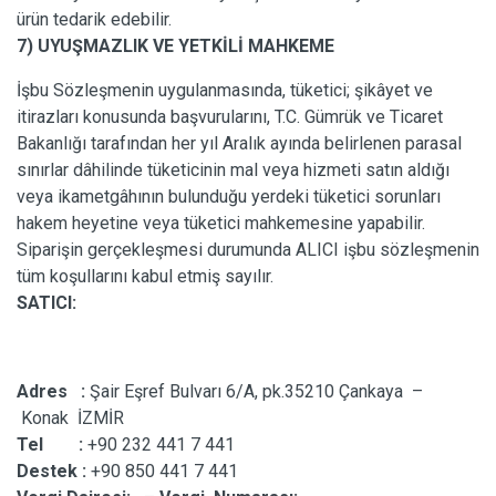
ürün tedarik edebilir.
7) UYUŞMAZLIK VE YETKİLİ MAHKEME
İşbu Sözleşmenin uygulanmasında, tüketici; şikâyet ve
itirazları konusunda başvurularını, T.C. Gümrük ve Ticaret
Bakanlığı tarafından her yıl Aralık ayında belirlenen parasal
sınırlar dâhilinde tüketicinin mal veya hizmeti satın aldığı
veya ikametgâhının bulunduğu yerdeki tüketici sorunları
hakem heyetine veya tüketici mahkemesine yapabilir.
Siparişin gerçekleşmesi durumunda ALICI işbu sözleşmenin
tüm koşullarını kabul etmiş sayılır.
SATICI:
Adres :
Şair Eşref Bulvarı 6/A, pk.35210 Çankaya –
Konak İZMİR
Tel :
+90 232 441 7 441
Destek :
+90 850 441 7 441